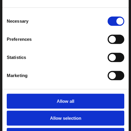
Consent
Necessary
Selection
Preferences
Statistics
Marketing
紧张热烈的年会最终结束在了一片热闹祥和的气氛中，大家
在酒酣耳热之后尽情高歌，合影留念，互赠祝福，至此，盛
世东方2019-2020年年会完美落幕！
Allow all
福禄大酒楼，用心为您打造最舒适的用餐环境，最地道的中
Allow selection
国味道。一切，皆为了给您带来最佳的用餐体验。