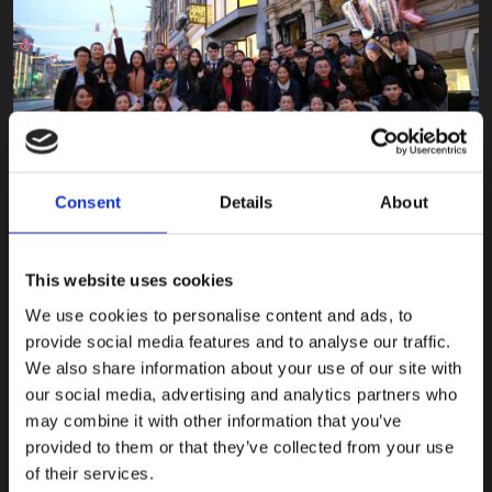
Consent
Details
About
最后，公司通过通过奖励方式，表彰和激励优秀员工，评选
This website uses cookies
出了年度无私奉献奖，年度最佳员工，年度卓越奖等重大奖
项，不仅调动了员工积极性，更鼓励大家在新的一年中都能
We use cookies to personalise content and ads, to
够有出色的表现。
provide social media features and to analyse our traffic.
We also share information about your use of our site with
our social media, advertising and analytics partners who
may combine it with other information that you’ve
provided to them or that they’ve collected from your use
of their services.