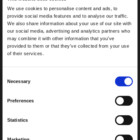
We use cookies to personalise content and ads, to
福禄酒楼共有三层装饰优雅不同风格的餐厅，可同时容纳二
provide social media features and to analyse our traffic.
百多人就餐。以烹饪川菜及各式新鲜海鲜为主，在欧洲享有
We also share information about your use of our site with
盛名，曾多次登上阿姆斯特丹美食攻略推荐的榜首，
our social media, advertising and analytics partners who
More information:
may combine it with other information that you’ve
provided to them or that they’ve collected from your use
Reservations website:
https://fulumandarijn.com/
of their services.
Delivery:
fulumandarijn.com
,
ubereats.com
,
Thuisbezorgd.nl
Consent
Phone: +31 20 623 0885 ；+31 20 623 0885
Necessary
Selection
You can call to reserve or get the food from the
delivery site.
Preferences
More information at:
www.fulumandarijn.com
Statistics
Location: Rokin 26, 1012KS, Amsterdam
Marketing