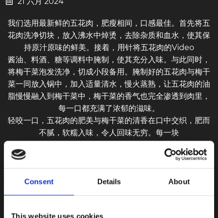
21 六月 2024
我们选用最新鲜的五花肉，肥瘦相间，口感最佳。首先将五
花肉洗净切块，放入沸水中焯烫，去除杂质和血水，使其保
持原汁原味的鲜美。接着，用针将五花肉的Video
酱油、料酒、糖等调料中腌制，使其充分入味。与此同时，
将梅干菜泡发洗净，切成小段备用。腌制好的五花肉与梅干
菜一同放入锅中，加入适量清水，慢火蒸熟，让五花肉的油
脂慢慢融入到梅干菜中，梅干菜的香气也完全渗透到肉里，
每一口都充满了浓郁的滋味。
轻咬一口，五花肉的肥美与梅干菜的清香在口中交织，肥而
不腻，软糯入味，令人回味无穷。每一块
尝尝这道香气扑鼻的梅菜扣肉吧！绝对会让你的味蕾得到极
致的享受
！
---------------------------------
Consent
Details
About
福禄酒楼是阿姆斯特丹非常著名的中餐馆，坐落在水坝广场
附近，在这绝佳的位置向您呈现最正宗的中国菜系及热情专
This website uses cookies
业的服务，令您享受今生难忘的用餐体验。