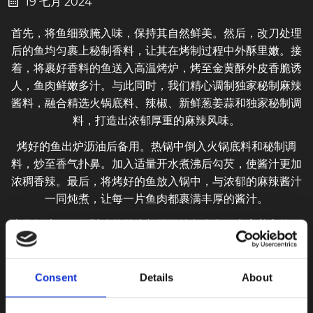
19 七月 2024
首先，将鱼细致腌入味，保持其自然鲜美。然后，改刀处理
后的鱼均匀裹上秘制香料，让其在烤制过程中外酥里嫩。
接
着，将裹好香料的鱼送入高温烤炉，烤至金黄酥外皮香脆诱
人，鱼肉鲜嫩多汁。与此同时，我们精心调制独家秘制麻辣
酱料，融合精选火锅底料、辣椒、新鲜葱姜蒜和独家秘制调
料，打造出浓郁厚重的麻辣风味。
烤好的鱼出炉沥油后备用。热锅中倒入火锅底料和秘制调
料，炒至香气扑鼻。加入适量开水煮沸后勾芡，使酱汁更加
浓稠香辣。最后，将烤好的鱼放入锅中，与浓郁的麻辣酱汁
一同炖煮，让每一片鱼肉都裹满丰厚的酱汁。
当你轻咬一口，酥脆的外皮与鲜嫩的鱼肉在口中完美交织，
秘制的麻辣酱料深深渗透，辣而不燥，鲜而不腥。
每一块鱼肉都散发着麻辣的炽热与海鲜的鲜美，让你的味蕾
Consent
Details
About
体验前所未有的美食盛宴。来尝试这道至尊麻辣烤鱼吧！绝
对会让你沉浸在这份麻辣鲜美的味觉狂欢中，无法自拔！