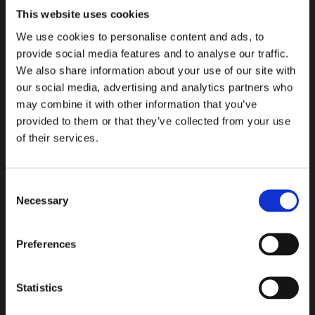
This website uses cookies
---------------------------------
We use cookies to personalise content and ads, to
福禄酒楼是阿姆斯特丹非常著名的中餐馆，坐落在水坝广场
provide social media features and to analyse our traffic.
附近，在这绝佳的位置向您呈现最正宗的中国菜系及热情专
We also share information about your use of our site with
业的服务，令您享受今生难忘的用餐体验。
our social media, advertising and analytics partners who
福禄酒楼共有三层装饰优雅不同风格的餐厅，可同时容纳二
may combine it with other information that you’ve
百多人就餐。以烹饪川菜及各式新鲜海鲜为主，在欧洲享有
provided to them or that they’ve collected from your use
of their services.
盛名，曾多次登上阿姆斯特是当地客More information:
Reservations website:
https://fulumandarijn.com/
Consent
Delivery:
fulumandarijn.com
,
ubereats.com
,
Necessary
Selection
Thuisbezorgd.nl
Phone: +31 20 623 0885 ；+31 20 623 0885
Preferences
You can call to reserve or get the food from the
delivery site.
Statistics