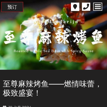
预订
至尊麻辣烤鱼——燃情味蕾，
极致盛宴！