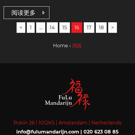
阅读更多
<
1
…
14
15
16
17
18
>
Home
›
消息
Rokin 26 |
1012KS |
Amsterdam |
Netherlands
info@fulumandarijn.com
|
020 623 08 85