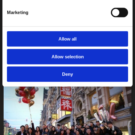
金秋十月，与你同醉
Marketing
19 十月
Allow all
美酒配美食，在福禄，不仅有地道优质的川菜，还有富有创
造力和绝佳口感/观感的饮品！正值金秋十月，让我们为您献
上两款特调鸡尾酒：茶欲醉人 + 绿色唐朝
Allow selection
阅读更多
Deny