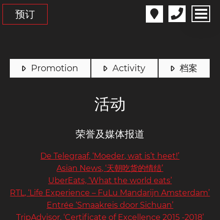
预订
Promotion
Activity
档案
活动
荣誉及媒体报道
De Telegraaf, ‘Moeder, wat is’t heet!’
Asian News, ‘天朝吃货的情结’
UberEats, ‘What the world eats’
RTL, ‘Life Experience – FuLu Mandarijn Amsterdam’
Entrée ‘Smaakreis door Sichuan’
TripAdvisor, ‘Certificate of Excellence 2015 -2018’