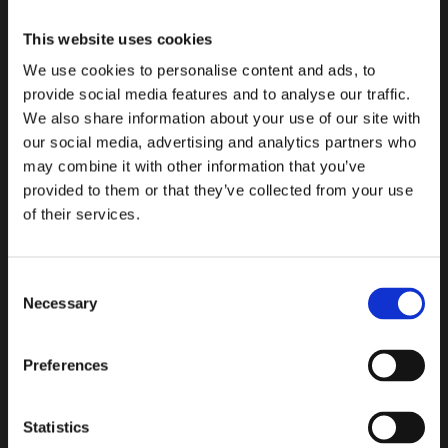
又到了一年中吃螃蟹的季节！
This website uses cookies
20 十月
We use cookies to personalise content and ads, to
provide social media features and to analyse our traffic.
秋天，是一年中海鲜最肥美的季节，也是吃螃蟹的季节。
We also share information about your use of our site with
our social media, advertising and analytics partners who
阅读更多
may combine it with other information that you’ve
provided to them or that they’ve collected from your use
of their services.
Consent
Necessary
Selection
Preferences
Statistics