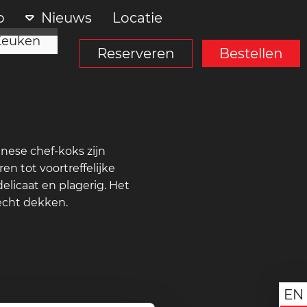
p
Nieuws
Locatie
Keuken
Reserveren
Bestellen
nese chef-koks zijn
 tot voortreffelijke
elicaat en plagerig. Het
recht dekken.
EN