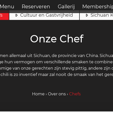
Menu
Reserveren
Gallerij
Membershi
s
Cultuur en Gastvrijheid
Sichuan 
Onze Chef
en allemaal uit Sichuan, de provincie van China. Sichua
e hun vermogen om verschillende smaken te combineren
e van onze gerechten zijn stevig pittig, andere zijn d
chili is zo inventief maar zal nooit de smaak van het ge
Home
›
Over ons
›
Chefs