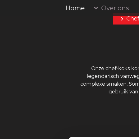
Home
Over ons
Chef
Onze chef-koks kom
legendarisch vanweg
complexe smaken. Sommig
gebruik van 