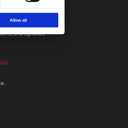
nner, thanks to our
hes that are delicate
Allow all
m Center, right next to
serts, and signature
.nl
te.