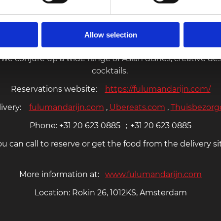
-------------------------
one of the Best Restaurants in Amsterdam for lunch or di
zechuan) cuisine. Each dish indulges the palate with dis
Allow selection
aceful approach. You can taste Chinese food in Amsterda
e conjure up a wide range of Asian dishes, creative des
cocktails.
Reservations website:
https://fulumandarijn.com/
livery:
fulumandarijn.com
,
Ubereats.com
,
Thuisbezorgd
Phone: +31 20 623 0885 ；+31 20 623 0885
u can call to reserve or get the food from the delivery si
More information at:
www.fulumandarijn.com
Location: Rokin 26, 1012KS, Amsterdam