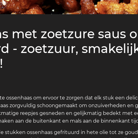
s met zoetzure saus o
 - zoetzuur, smakelij
!
te ossenhaas om ervoor te zorgen dat elk stuk een delic
haas zorgvuldig schoongemaakt om onzuiverheden en geu
jkmatige reepjes gesneden en gelijkmatig bedekt met 
maken aan de buitenkant en mals aan de binnenkant tijde
 stukken ossenhaas gefrituurd in hete olie tot ze goudb