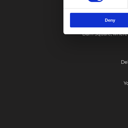
FuLu Mandarijn is 
authentic Sichuan (S
Deny
Sichuan food with a gr
Dam Square, where w
De
Yo