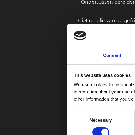
Ondertussen bereiden
Giet de olie van de gefr
in een hete pan en roe
maak de saus dikker e
roerbak ze samen met d
Consent
Met één hap smelten d
de geheime zoetzure sa
This website uses cookies
ossenhaas met zoetzure
maar voegt ook een un
We use cookies to personalis
information about your use of
other information that you’ve
Elk stuk ossenhaa
smaakpapillen het u
Consent
zoetzure saus in de Hot 
Necessary
Selection