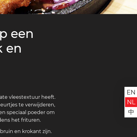
p een
k en
EN
ate vleestextuur heeft.
NL
rtjes te verwijderen,
中
een speciaal poeder om
ns het frituren.
ruin en krokant zijn.